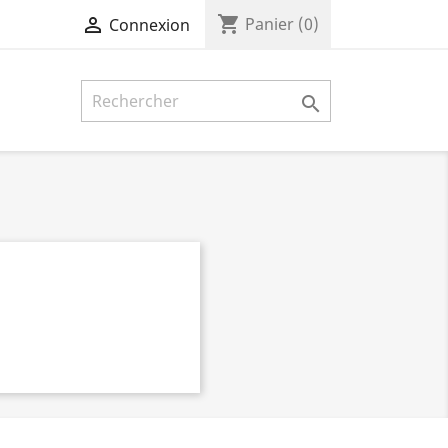
shopping_cart

Panier
(0)
Connexion
