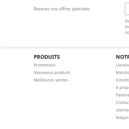
Recevez nos offres spéciales
V
tr
co
PRODUITS
NOTR
Promotions
Livrai
Nouveaux produits
Mentio
Meilleures ventes
Conditi
A prop
Paieme
Contac
sitem
Magas